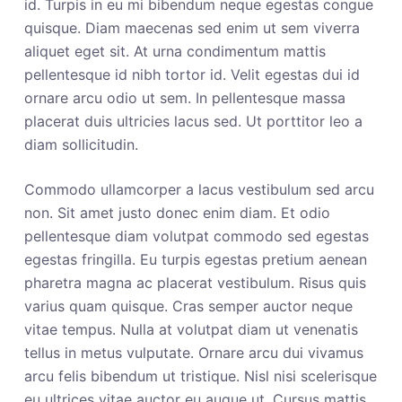
id. Turpis in eu mi bibendum neque egestas congue
quisque. Diam maecenas sed enim ut sem viverra
aliquet eget sit. At urna condimentum mattis
pellentesque id nibh tortor id. Velit egestas dui id
ornare arcu odio ut sem. In pellentesque massa
placerat duis ultricies lacus sed. Ut porttitor leo a
diam sollicitudin.
Commodo ullamcorper a lacus vestibulum sed arcu
non. Sit amet justo donec enim diam. Et odio
pellentesque diam volutpat commodo sed egestas
egestas fringilla. Eu turpis egestas pretium aenean
pharetra magna ac placerat vestibulum. Risus quis
varius quam quisque. Cras semper auctor neque
vitae tempus. Nulla at volutpat diam ut venenatis
tellus in metus vulputate. Ornare arcu dui vivamus
arcu felis bibendum ut tristique. Nisl nisi scelerisque
eu ultrices vitae auctor eu augue ut. Cursus mattis