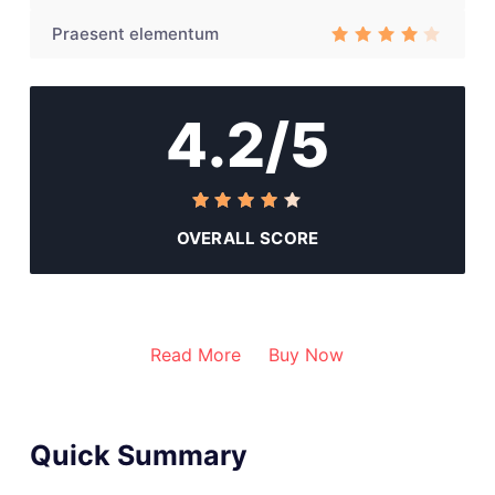
Rated
3
out of 5
Praesent elementum
Rated
3
out
of 5
4.2/5
OVERALL SCORE
Read More
Buy Now
Quick Summary