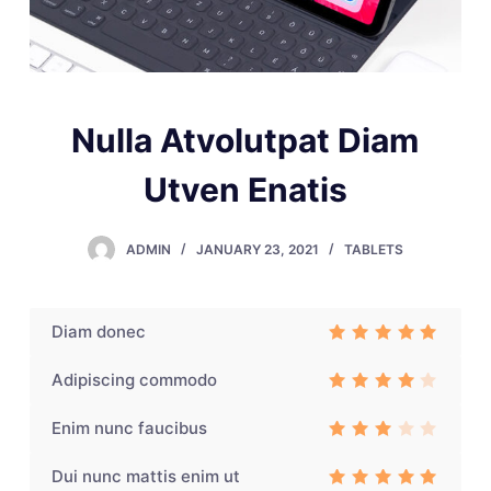
Nulla Atvolutpat Diam
Utven Enatis
ADMIN
JANUARY 23, 2021
TABLETS
Diam donec
Rated
3
out of 5
Adipiscing commodo
Rated
3
out
Enim nunc faucibus
of 5
Rate
d
3
Dui nunc mattis enim ut
out
of 5